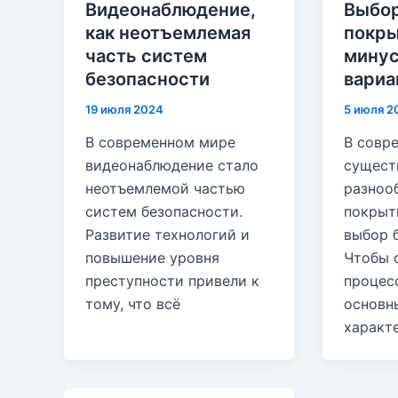
Видеонаблюдение,
Выбор
как неотъемлемая
покры
часть систем
минус
безопасности
вариа
19 июля 2024
5 июля 2
В современном мире
В совр
видеонаблюдение стало
сущест
неотъемлемой частью
разноо
систем безопасности.
покрыти
Развитие технологий и
выбор 
повышение уровня
Чтобы 
преступности привели к
процес
тому, что всё
основн
характ