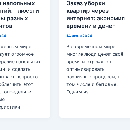
 напольных
Заказ уборки
тий: плюсы и
квартир через
ы разных
интернет: экономия
нтов
времени и денег
024
14 июня 2024
еменном мире
В современном мире
вует огромное
многие люди ценят своё
бразие напольных
время и стремятся
й, и сделать
оптимизировать
бывает непросто.
различные процессы, в
облегчить этот
том числе и бытовые.
с, определите
Одним из
ые
еристики