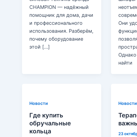
CHAMPION — надёжный
неотъе
помощник для дома, дачи
соврем
и профессионального
Они уд
использования. Разберём,
функци
почему оборудование
позвол
этой […]
простра
Однако 
найти
Новости
Новости
Где купить
Терап
обручальные
важны
кольца
23 октяб