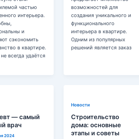
млемой частью
возможностей для
енного интерьера.
создания уникального и
обны,
функционального
ональны и
интерьера в квартире.
яют сэкономить
Одним из популярных
нство в квартире.
решений является заказ
не всегда удаётся
Новости
евт — самый
Строительство
й врач
дома: основные
этапы и советы
ря 2024